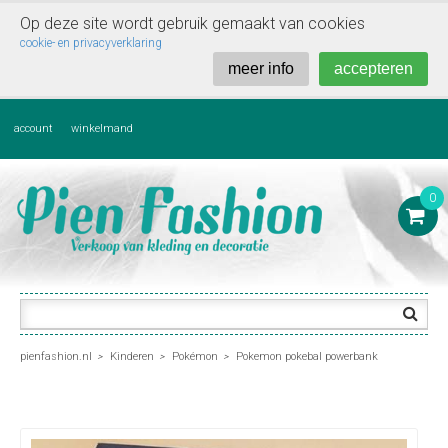
Op deze site wordt gebruik gemaakt van cookies

cookie- en privacyverklaring
meer info
accepteren
account
winkelmand
0

pienfashion.nl
Kinderen
Pokémon
Pokemon pokebal powerbank
>
>
>