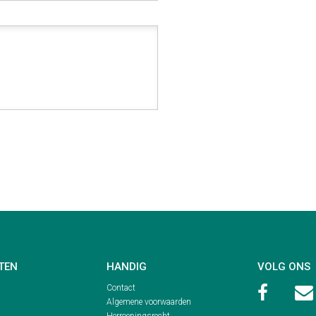
TEN
HANDIG
VOLG ONS
Contact


Algemene voorwaarden