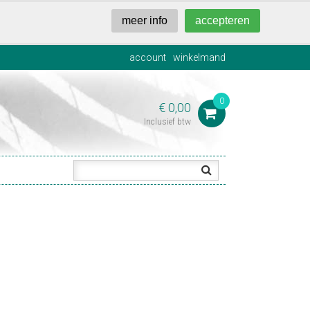
meer info
accepteren
account
winkelmand
0
€ 0,00

Inclusief btw