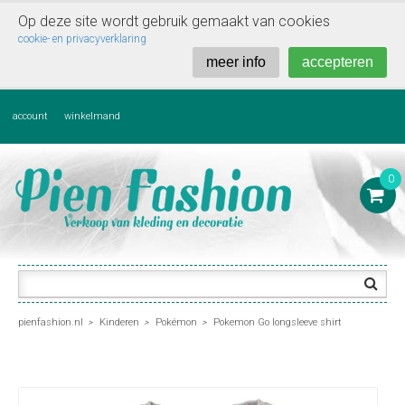
Op deze site wordt gebruik gemaakt van cookies

cookie- en privacyverklaring
meer info
accepteren
account
winkelmand
0

pienfashion.nl
Kinderen
Pokémon
Pokemon Go longsleeve shirt
>
>
>