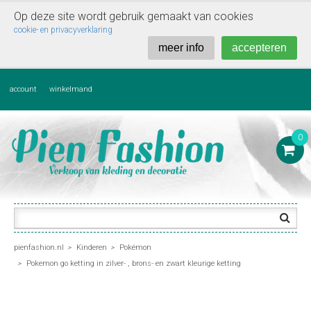
Op deze site wordt gebruik gemaakt van cookies

cookie- en privacyverklaring
meer info
accepteren
account
winkelmand
0

pienfashion.nl
Kinderen
Pokémon
>
>
Pokemon go ketting in zilver- , brons- en zwart kleurige ketting
>